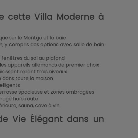
e cette Villa Moderne à
ue sur le Montgó et la baie
, y compris des options avec salle de bain
 fenêtres du sol au plafond
des appareils allemands de premier choix
sissant reliant trois niveaux
e dans toute la maison
lligents
errasse spacieuse et zones ombragées
bragé hors route
érieure, sauna, cave à vin
de Vie Élégant dans un