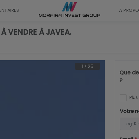
NTAIRES
À PROPO
 À VENDRE À JAVEA.
1
/
25
Que dev
?
Plus 
Votre 