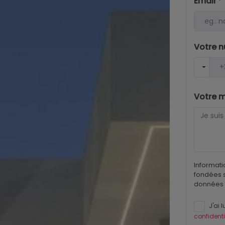
Email
*
Votre 
Votre 
Informati
fondées s
données 
J'ai l
confidenti