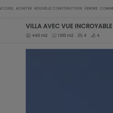
ACCUEIL
ACHETER
NOUVELLE CONSTRUCTION
VENDRE
COMME
VILLA AVEC VUE INCROYABLE
440 m2
1.100 m2
4
4