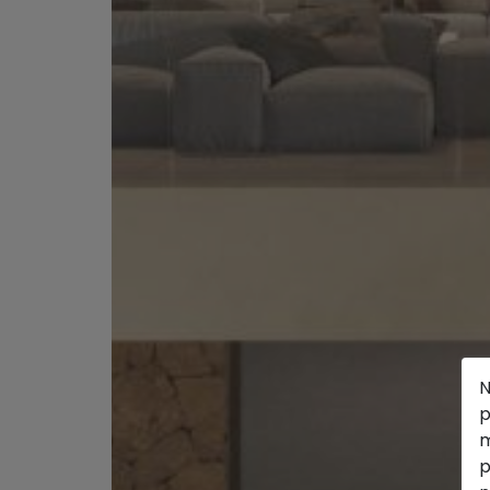
N
p
m
p