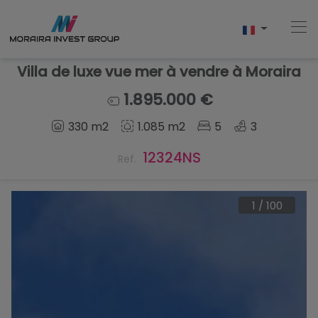
Villa de luxe vue mer à vendre à Moraira
1.895.000 €
Accueil
330 m2
1.085 m2
5
3
Acheter
12324NS
Ref.
Nouvelle Construction
1
/
100
Vendre
Commentaires
À Propos De Nous