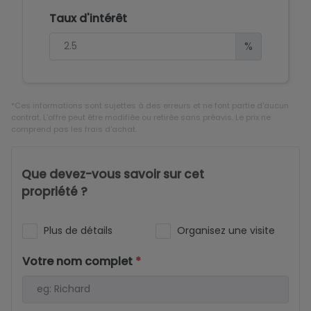
Taux d'intérêt
%
*Ces informations sont sujettes à des erreurs et ne font partie d'aucun
contrat. L'offre peut être modifiée ou retirée sans préavis. Le prix ne
comprend pas les frais d'achat.
Que devez-vous savoir sur cet
propriété ?
Plus de détails
Organisez une visite
Votre nom complet
*