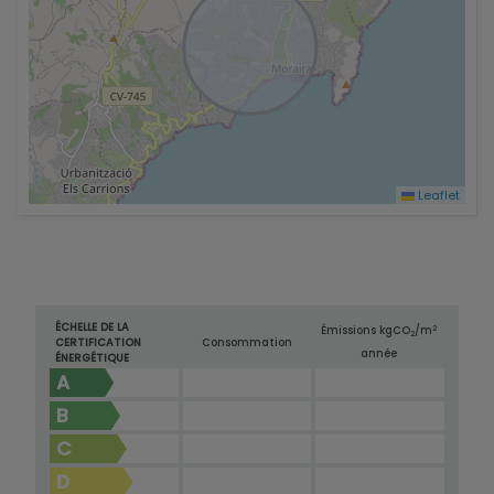
Leaflet
ÉCHELLE DE LA
2
Émissions kg
CO
/m
2
CERTIFICATION
Consommation
année
ÉNERGÉTIQUE
A
B
C
D