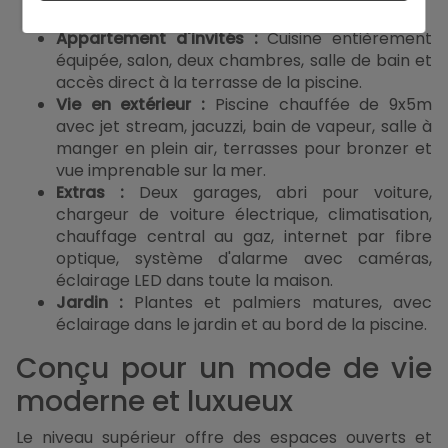
(une avec salle de bain attenante).
Appartement d'invités :
Cuisine entièrement
équipée, salon, deux chambres, salle de bain et
accès direct à la terrasse de la piscine.
Vie en extérieur :
Piscine chauffée de 9x5m
avec jet stream, jacuzzi, bain de vapeur, salle à
manger en plein air, terrasses pour bronzer et
vue imprenable sur la mer.
Extras :
Deux garages, abri pour voiture,
chargeur de voiture électrique, climatisation,
chauffage central au gaz, internet par fibre
optique, système d'alarme avec caméras,
éclairage LED dans toute la maison.
Jardin :
Plantes et palmiers matures, avec
éclairage dans le jardin et au bord de la piscine.
Conçu pour un mode de vie
moderne et luxueux
Le niveau supérieur offre des espaces ouverts et