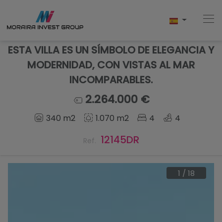
ESTA VILLA ES UN SÍMBOLO DE ELEGANCIA Y
MODERNIDAD, CON VISTAS AL MAR
INCOMPARABLES.
Home
2.264.000 €
Comprar
340 m2
1.070 m2
4
4
Obra Nueva
12145DR
Ref.
Vender
1
/
18
Testimonios
Conócenos