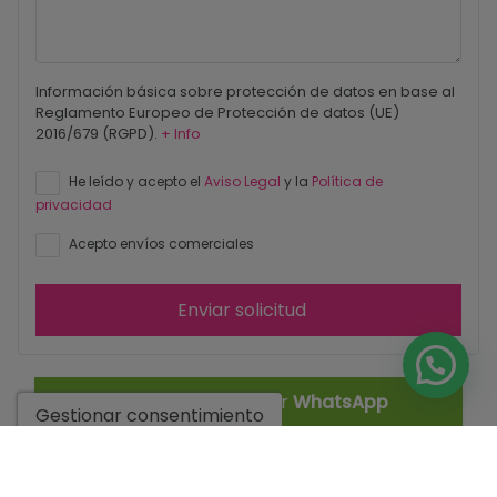
Información básica sobre protección de datos en base al
Reglamento Europeo de Protección de datos (UE)
2016/679 (RGPD).
+ Info
He leído y acepto el
Aviso Legal
y la
Política de
privacidad
Acepto envíos comerciales
Enviar solicitud
Contáctanos por
WhatsApp
Gestionar consentimiento