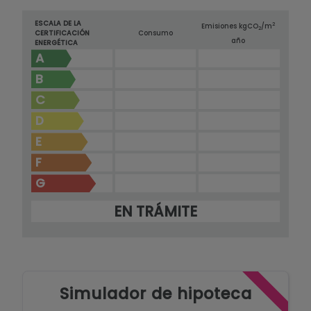
ESCALA DE LA
2
Emisiones kg
CO
/m
2
CERTIFICACIÓN
Consumo
año
ENERGÉTICA
A
B
C
D
E
F
G
EN TRÁMITE
Simulador de hipoteca