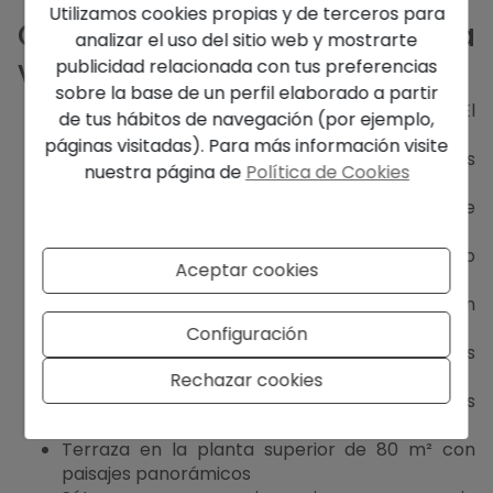
Utilizamos cookies propias y de terceros para
Características clave de esta
analizar el uso del sitio web y mostrarte
villa en Moraira
publicidad relacionada con tus preferencias
sobre la base de un perfil elaborado a partir
Ubicación privilegiada cerca de la playa de El
de tus hábitos de navegación (por ejemplo,
Portet y del centro del pueblo
páginas visitadas). Para más información visite
Distribución diseñada por arquitecto en tres
nuestra página de
Política de Cookies
amplios niveles
4 dormitorios y 4 baños, incluyendo una suite
principal privada
Elegante sala de estar-comedor con fluido
Aceptar cookies
interior-exterior
Cocina de diseño totalmente equipada con
electrodomésticos de alta calidad
Configuración
Piscina infinita rodeada de jardines
mediterráneos paisajísticos
Rechazar cookies
Ampias terrazas con vistas abiertas y amplias
áreas de descanso
Terraza en la planta superior de 80 m² con
paisajes panorámicos