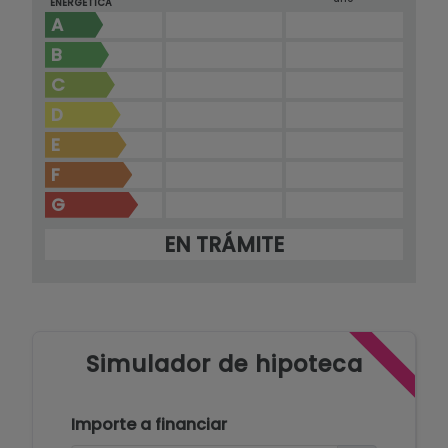
ENERGÉTICA
A
B
C
D
E
F
G
EN TRÁMITE
Simulador de hipoteca
Importe a financiar