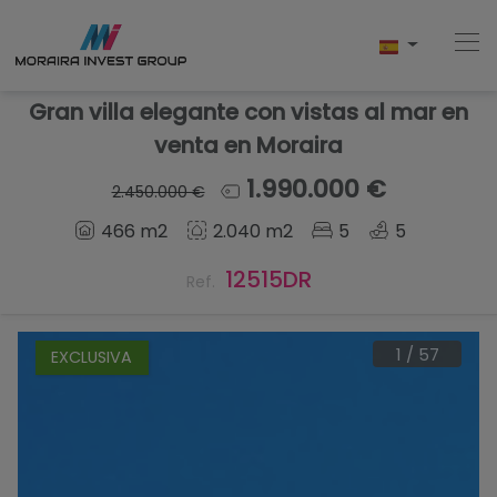
Gran villa elegante con vistas al mar en
venta en Moraira
Home
1.990.000 €
2.450.000 €
466 m2
2.040 m2
5
5
Comprar
12515DR
Ref.
Obra Nueva
Vender
1
/
57
EXCLUSIVA
Testimonios
Conócenos