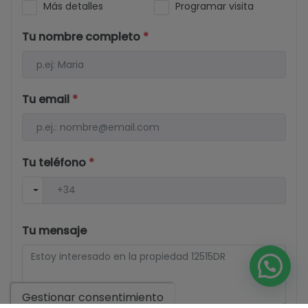
Más detalles
Programar visita
Tu nombre completo
*
Tu email
*
Tu teléfono
*
Tu mensaje
Gestionar consentimiento