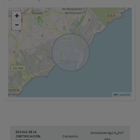
+
−
Leaflet
ESCALA DE LA
2
Emisiones kg
CO
/m
2
CERTIFICACIÓN
Consumo
año