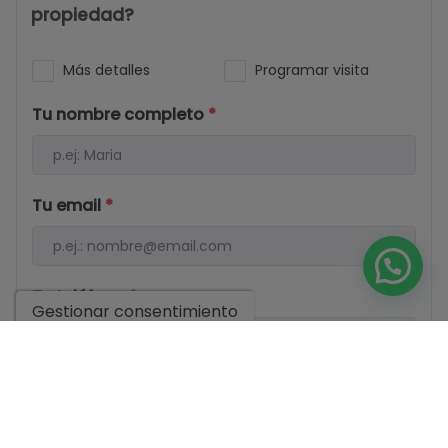
propiedad?
Más detalles
Programar visita
Tu nombre completo
*
Tu email
*
Tu teléfono
*
Gestionar consentimiento
Tu mensaje