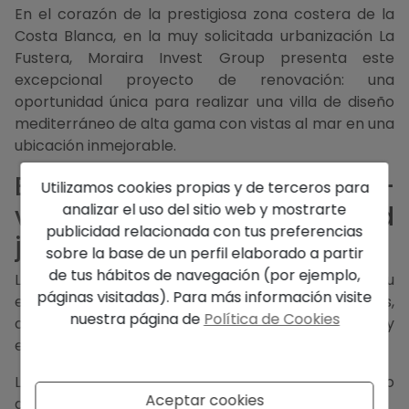
En el corazón de la prestigiosa zona costera de la
Costa Blanca, en la muy solicitada urbanización La
Fustera, Moraira Invest Group presenta este
excepcional proyecto de renovación: una
oportunidad única para realizar una villa de diseño
mediterráneo de alta gama con vistas al mar en una
ubicación inmejorable.
Benissa Costa & La Fustera –
Utilizamos cookies propias y de terceros para
analizar el uso del sitio web y mostrarte
viviendo en exclusividad
publicidad relacionada con tus preferencias
junto al mar Mediterráneo
sobre la base de un perfil elaborado a partir
de tus hábitos de navegación (por ejemplo,
La región de Benissa Costa es conocida por su
páginas visitadas). Para más información visite
espectacular costa, agua cristalina y cerros verdes,
nuestra página de
Política de Cookies
combinados con un entorno residencial tranquilo y
exclusivo.
La Fustera es uno de los lugares más queridos dentro
Aceptar cookies
de esta región gracias a: