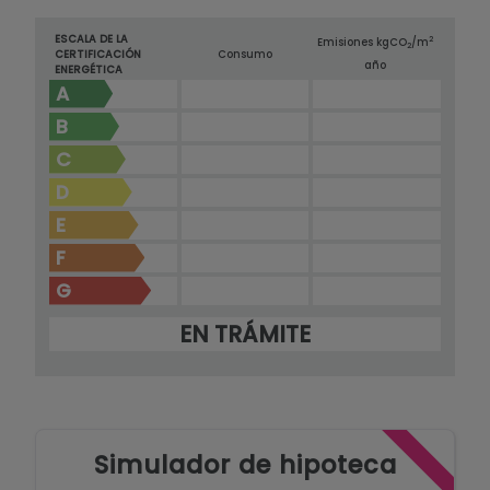
ESCALA DE LA
2
Emisiones kg
CO
/m
2
CERTIFICACIÓN
Consumo
año
ENERGÉTICA
A
B
C
D
E
F
G
EN TRÁMITE
Simulador de hipoteca