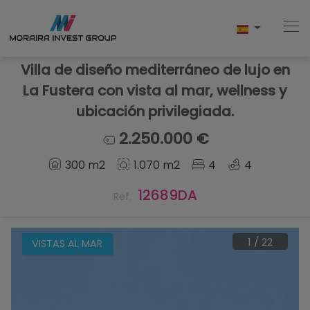
Villa de diseño mediterráneo de lujo en
La Fustera con vista al mar, wellness y
ubicación privilegiada.
Home
2.250.000 €
Comprar
300 m2
1.070 m2
4
4
Obra Nueva
12689DA
Ref.
Vender
1
/
22
VISTAS AL MAR
Testimonios
Conócenos