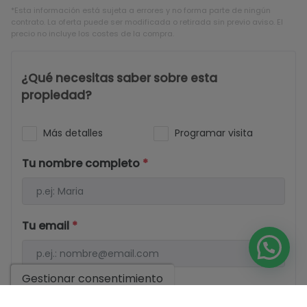
*Esta información está sujeta a errores y no forma parte de ningún
contrato. La oferta puede ser modificada o retirada sin previo aviso. El
precio no incluye los costes de la compra.
¿Qué necesitas saber sobre esta
propiedad?
Más detalles
Programar visita
Tu nombre completo
*
Tu email
*
Gestionar consentimiento
Tu teléfono
*