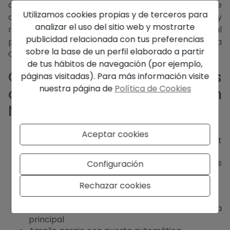
cálido y atemporal. A solo cinco minutos en coche
Utilizamos cookies propias y de terceros para
de la playa de Moraira, bares de estilo y
analizar el uso del sitio web y mostrarte
restaurantes de calidad, es una opción excepcional
publicidad relacionada con tus preferencias
para quienes buscan un estilo de vida premium en la
sobre la base de un perfil elaborado a partir
Costa Blanca.
de tus hábitos de navegación (por ejemplo,
Características Principales
páginas visitadas). Para más información visite
nuestra página de
Política de Cookies
de esta Villa de Lujo en
Moraira
Ubicación exclusiva en Benimeit, Moraira
Aceptar cookies
Vistas panorámicas al mar desde El Portet
hasta Calpe
Totalmente renovada en 2023 con materiales
Configuración
naturales de alta gama
4 dormitorios, todos con baño en suite
Rechazar cookies
Aseo de invitados
Ascensor desde el garaje hasta la terraza
principal