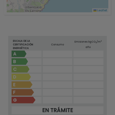
Leaflet
ESCALA DE LA
2
Emisiones kg
CO
/m
2
CERTIFICACIÓN
Consumo
año
ENERGÉTICA
A
B
C
D
E
F
G
EN TRÁMITE