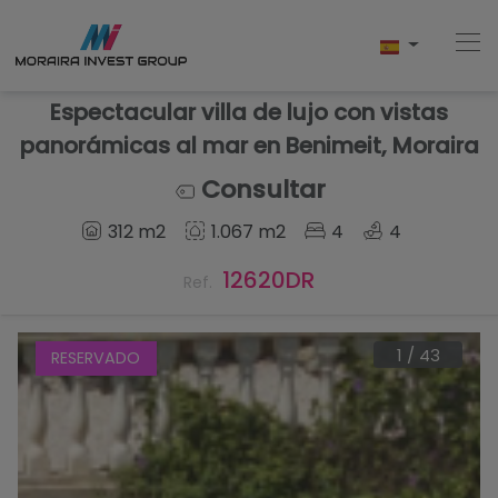
Espectacular villa de lujo con vistas
panorámicas al mar en Benimeit, Moraira
Home
Consultar
312 m2
1.067 m2
4
4
Comprar
12620DR
Ref.
Obra Nueva
Vender
1
/
43
RESERVADO
Testimonios
Conócenos