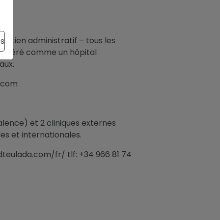
outien administratif – tous les
es
nsidéré comme un hôpital
aux.
m.com
lence) et 2 cliniques externes
s et internationales.
dteulada.com/fr/ tlf: +34 966 81 74