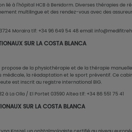
on lié à l'hôpital HCB à Benidorm. Diverses thérapies de 
ment multilingue et des rendez-vous avec des assureur
3724 Moraira tlf: +34 96 649 54 48 email: info@medifitr
TIONAUX SUR LA COSTA BLANCA
 propose de la physiothérapie et de la thérapie manuelle o
s médicale, la réadaptation et le sport préventif. Ce cab
ute est inscrit au registre international BIG.
 à La Olla / El Portet 03590 Altea tlf: +34 86 551 75 41
IONAUX SUR LA COSTA BLANCA
yna Koszel, un ophtalmologiste certifié au niveau europé