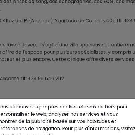
que des prises de sang, des échographies, des ECG, des m
.
Alfaz del Pi (Alicante) Apartado de Correos 405 tlf: +34
 de luxe à Javea. Il s'agit d'une villa spacieuse et entière
a offre de l'espace pour plusieurs spécialistes, y compris
ncteur et plus encore. Cette clinique offre divers servic
licante tlf: +34 96 646 2112
rouver des médecins généralistes internationaux, un dermat
ous utilisons nos propres cookies et ceux de tiers pour
 faire des tests de diagnostic comme des ECG et des test
ersonnaliser le web, analyser nos services et vous
ontrer de la publicité basée sur vos habitudes et
 Alicante tlf: +34 96 573 31 57
références de navigation. Pour plus d'informations, visite
UR LA COSTA BLANCA