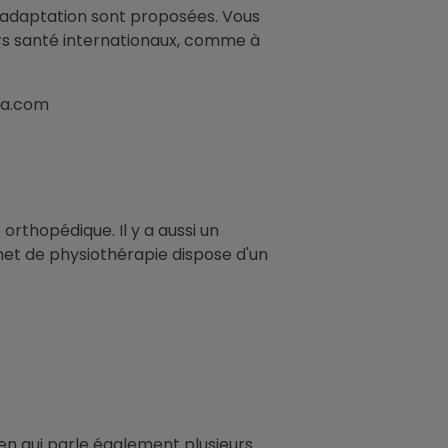
réadaptation sont proposées. Vous
s santé internationaux, comme à
eha.com
rthopédique. Il y a aussi un
inet de physiothérapie dispose d'un
en qui parle également plusieurs