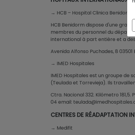
n
→ HCB – Hospital Clinica Benidorm
HCB Benidorm dispose d'une grande éq
membres du personnel du départeme
international à part entière et a d
Avenida Alfonso Puchades, 8 03501
→ IMED Hospitales
IMED Hospitales est un groupe de so
(Teulada et Torrevieja). Ils travai
Ctra. Nacional 332. Kilómetro 181,5.
04 email: teulada@imedhospitales
CENTRES DE RÉADAPTATION I
→ Medifit