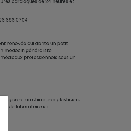
esures cardiaques de 24 heures et
 96 686 0704
ment rénovée qui abrite un petit
 un médecin généraliste
es médicaux professionnels sous un
ologue et un chirurgien plasticien,
s de laboratoire ici.
z