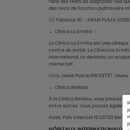
faire des tests de diagnostic tels 
des tests de fonction pulmonaire ici
C/ Tabarca 30 – ARABI PLAZA 03580 
→ Clinica La Ermita
La Clinica La Ermita est une clinique
centre de santé. La Clinica La Ermit
international, un dentiste, un acupu
même toit.
Ctra. Jesús Pobre 156 03737 Javea, A
→ Clinica Benissa
À la Clinica Benissa, vous pouvez t
N
entre autres. Vous pouvez également
p
m
Avda. País Valencià 19 03720 Benissa,
p
HÔPITAUX INTERNATIONAUX S