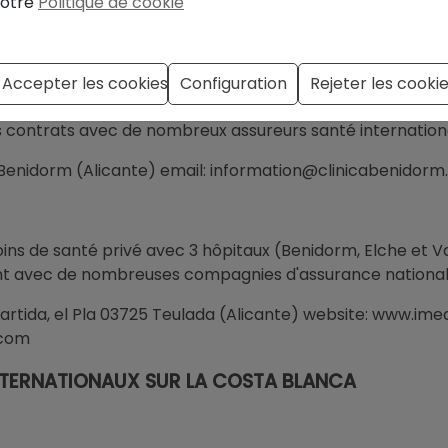
otre
Politique de cookie
uipe multilingue. Médecins, infirmières, interprètes et s
Accepter les cookies
Configuration
Rejeter les cooki
nt international parlent plusieurs langues. HCB est co
es contrats avec de nombreux assureurs santé internation
 Benidorm (Alicante) email: information@clinicabenidor
ins de santé privé avec 3 hôpitaux (Benidorm, Elche et Va
llent avec de nombreuses compagnies d'assurance nationale
 Partida, el Pla 03725 Teulada (Alicante) website: www.ime
.com
NTERNATIONAUX SUR LA COSTA BLANCA